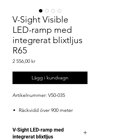
V-Sight Visible
LED-ramp med
integrerat blixtljus
R65
Pris
2 556,00 kr
Lägg i kundvagn
Artikelnummer:
V50-035
Räckvidd över 900 meter
(1lux@468m)
Integrerat godkänt blixtljus för
V-Sight LED-ramp med
väg
integrerat blixtljus