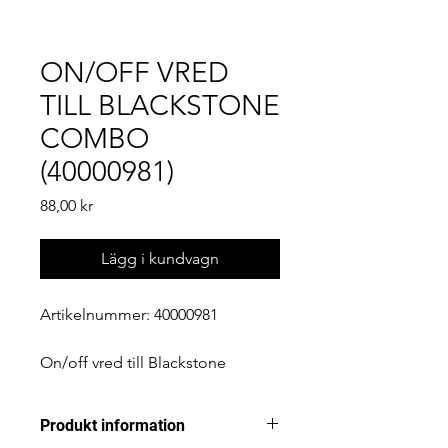
ON/OFF VRED
TILL BLACKSTONE
COMBO
(40000981)
Pris
88,00 kr
Lägg i kundvagn
Artikelnummer: 40000981
On/off vred till Blackstone
combo
Produkt information
OBS! Glöm inte att beställa