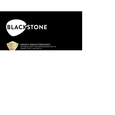
Nödknapp till Blackstone lås
inklusive borrmall, nitar och skruv.
Kontakt
010 - 178 78 30
info@tryggare.com
Segedalsvägen 2
232 91 Arlöv