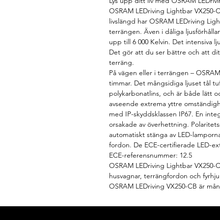
Lys upp ditt liv med OSRAM LEDrivin
OSRAM LEDriving Lightbar VX250-CB
livslängd har OSRAM LEDriving Ligh
terrängen. Även i dåliga ljusförhå
upp till 6 000 Kelvin. Det intensiva 
Det gör att du ser bättre och att dit
terräng.
På vägen eller i terrängen – OSRAM 
timmar. Det mångsidiga ljuset tål tu
polykarbonatlins, och är både lätt o
avseende extrema yttre omständighe
med IP-skyddsklassen IP67. En inte
orsakade av överhettning. Polaritet
automatiskt stänga av LED-lamporna
fordon. De ECE-certifierade LED-ext
ECE-referensnummer: 12.5
OSRAM LEDriving Lightbar VX250-CB 
husvagnar, terrängfordon och fyrhjul
OSRAM LEDriving VX250-CB är mångs