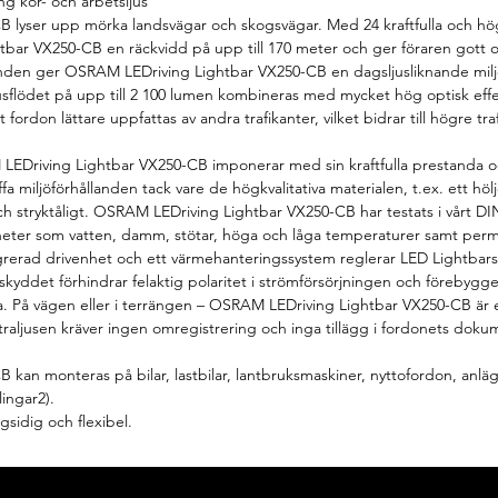
g kör- och arbetsljus
 lyser upp mörka landsvägar och skogsvägar. Med 24 kraftfulla och 
tbar VX250-CB en räckvidd på upp till 170 meter och ger föraren gott 
llanden ger OSRAM LEDriving Lightbar VX250-CB en dagsljusliknande mil
ljusflödet på upp till 2 100 lumen kombineras med mycket hög optisk effek
t fordon lättare uppfattas av andra trafikanter, vilket bidrar till högre 
LEDriving Lightbar VX250-CB imponerar med sin kraftfulla prestanda och
ffa miljöförhållanden tack vare de högkvalitativa materialen, t.ex. ett h
ch stryktåligt. OSRAM LEDriving Lightbar VX250-CB har testats i vårt DIN
ter som vatten, damm, stötar, höga och låga temperaturer samt perman
grerad drivenhet och ett värmehanteringssystem reglerar LED Lightbars
sskyddet förhindrar felaktig polaritet i strömförsörjningen och förebygg
. På vägen eller i terrängen – OSRAM LEDriving Lightbar VX250-CB är e
raljusen kräver ingen omregistrering och inga tillägg i fordonets doku
kan monteras på bilar, lastbilar, lantbruksmaskiner, nyttofordon, anl
ingar2).
idig och flexibel.