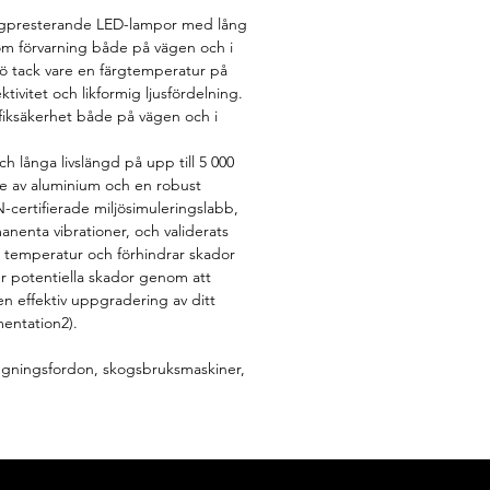
högpresterande LED-lampor med lång
om förvarning både på vägen och i
jö tack vare en färgtemperatur på
tivitet och likformig ljusfördelning.
trafiksäkerhet både på vägen och i
 långa livslängd på upp till 5 000
ölje av aluminium och en robust
-certifierade miljösimuleringslabb,
enta vibrationer, och validerats
 temperatur och förhindrar skador
er potentiella skador genom att
n effektiv uppgradering av ditt
mentation2).
äggningsfordon, skogsbruksmaskiner,