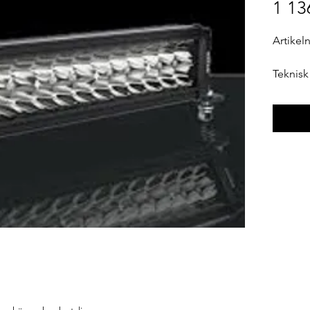
1 13
Artike
Teknisk
Mått (
Vikt: 1,
Nomine
Nominel
Färgtem
Ljusflö
Skyddst
Godkän
Godkä
Garanti: