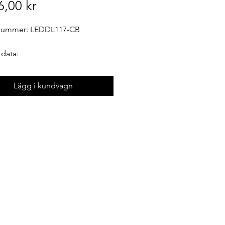
Pris
6,00 kr
lnummer:
LEDDL117-CB
 data:
mm) HxBxL: 62x80x306
Lägg i kundvagn
49 kg
ll märkspänning: 12/24V
l wattal: 36 W
peratur: 6000 K
de: 2100 lm
yp: IP67, ECE R10, R112
nandeanmärkning: E4
nnande
 2 år